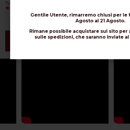
AIRBORNE
*Se è necessario l'interramento del cavo, optare per
10
EXTRAFLEX BURY
o
.
Gentile Utente, rimarremo chiusi per le f
Agosto al 21 Agosto.
Rimane possibile acquistare sul sito per 
Video e Installazione Connettori
sulle spedizioni, che saranno inviate al
Schede Tecniche