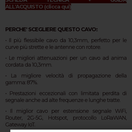
SCHEDA TECNICA + GUIDA
ALL'ACQUISTO
(clicca qui)
PERCHE' SCEGLIERE QUESTO CAVO:
• Il più flessibile cavo da 10,3mm, perfetto per le
curve più strette e le antenne con rotore.
•
Le migliori attenuazioni per un cavo ad anima
cordata da 10,3mm.
• La migliore velocità di propagazione della
gamma: 87%.
• Prestazioni eccezionali con limitata perdita di
segnale anche ad alte frequenze e lunghe tratte.
• Il miglior cavo per estensione segnale WiFi,
Router, 2G-5G, Hotspot, protocollo LoRaWAN,
Gateway IoT.