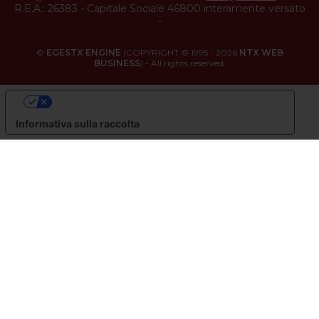
R.E.A.: 26383
-
Capitale Sociale 46800 interamente versato
-
©
EGESTX ENGINE
(COPYRIGHT © 1995 - 2026
NTX WEB
BUSINESS
) - All rights reserved.
LE TUE PREFERENZE RELATIVE ALLA PRIVACY
Informativa sulla raccolta