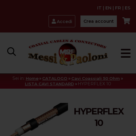
IT
|
EN
|
FR
|
ES
Crea account
Accedi
Sei in:
»
»
»
Home
CATALOGO
Cavi Coassiali 50 Ohm
»
HYPERFLEX 10
LISTA CAVI STANDARD
HYPERFLEX
10