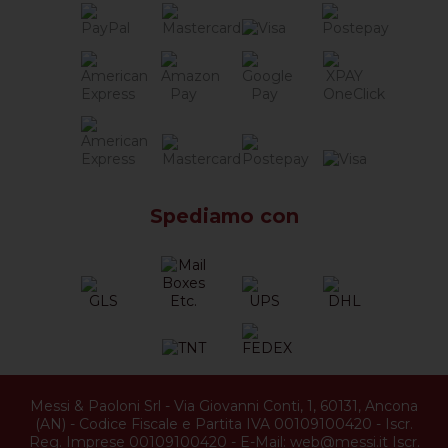
Spediamo con
Messi & Paoloni Srl
-
Via Giovanni Conti, 1
,
60131
,
Ancona
(
AN
) -
Codice Fiscale e Partita IVA 00109100420
-
Iscr.
Reg. Imprese 00109100420
-
E-Mail:
web@messi.it
Iscr.