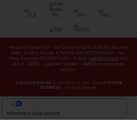
Messi & Paoloni Srl
-
Via Giovanni Conti, 1
,
60131
,
Ancona
(
AN
) -
Codice Fiscale e Partita IVA 00109100420
-
Iscr.
Reg. Imprese 00109100420
-
E-Mail:
web@messi.it
Iscr.
R.E.A.: 26383
-
Capitale Sociale ¬ 46800 interamente
versato
-
©
EGESTX ENGINE
(COPYRIGHT © 1995 - 2026
NTX WEB
BUSINESS
) - All rights reserved.
LE TUE PREFERENZE RELATIVE ALLA PRIVACY
Informativa sulla raccolta