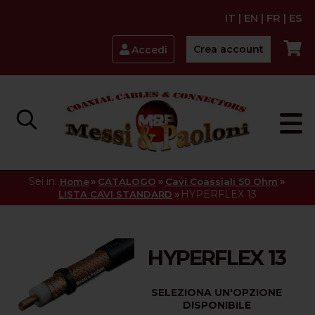
IT
|
EN
|
FR
|
ES
Crea account
Accedi
Sei in:
»
»
»
Home
CATALOGO
Cavi Coassiali 50 Ohm
»
HYPERFLEX 13
LISTA CAVI STANDARD
HYPERFLEX 13
SELEZIONA UN'OPZIONE
DISPONIBILE