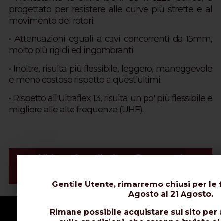
progettato per resistere alle curve più strette e al
movimento dei rotori.
• Attenuazioni eguali a cavi concorrenti da 15mm,
molto più rigidi ed ingombranti.
• Inoltre, risulta più flessibile, leggero, maneggevole
e meno costoso rispetto a quest'ultimi.
• Rispetto all'Ultraflex 13, risulta un po' più flessibile e
migliore alle alte frequenze (UHF).
Video e Installazione Connettori
Schede Tecniche
Gentile Utente, rimarremo chiusi per le f
Agosto al 21 Agosto.
Rimane possibile acquistare sul sito per 