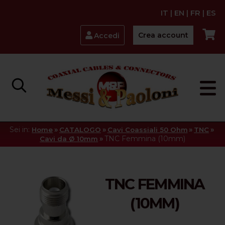
IT
|
EN
|
FR
|
ES
Crea account
Accedi
Sei in:
»
»
»
»
Home
CATALOGO
Cavi Coassiali 50 Ohm
TNC
»
TNC Femmina (10mm)
Cavi da Ø 10mm
TNC FEMMINA
(10MM)