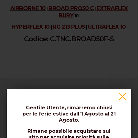
AIRBORNE 10
BROAD PRO50 C
EXTRAFLEX
|
|
BURY
10
HYPERFLEX 10
RG 213 PLUS
ULTRAFLEX 10
|
|
Codice: C.TNC.BROAD50F-S
Azienda
Gentile Utente, rimarremo chiusi
per le ferie estive dall'1 Agosto al 21
Chi Siamo / Contattaci
Agosto.
Certificati / Norme / Qualità
Rimane possibile acquistare sul
sito per acquisire priorità sulle