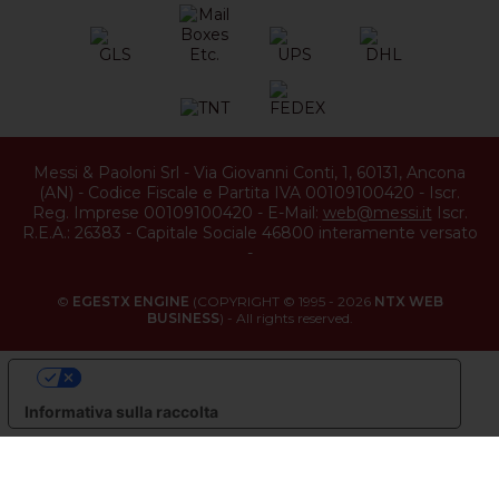
Messi & Paoloni Srl
-
Via Giovanni Conti, 1
,
60131
,
Ancona
(
AN
) -
Codice Fiscale e Partita IVA 00109100420
-
Iscr.
Reg. Imprese 00109100420
-
E-Mail:
web@messi.it
Iscr.
R.E.A.: 26383
-
Capitale Sociale 46800 interamente versato
-
©
EGESTX ENGINE
(COPYRIGHT © 1995 - 2026
NTX WEB
BUSINESS
) - All rights reserved.
LE TUE PREFERENZE RELATIVE ALLA PRIVACY
Informativa sulla raccolta