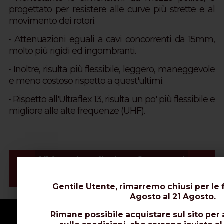
progettato per resistere alle curve più strette e al
movimento dei rotori.
• Attenuazioni eguali a cavi concorrenti da 15mm,
molto più rigidi ed ingombranti.
• Inoltre, risulta più flessibile, leggero, maneggevole
e meno costoso rispetto a quest'ultimi.
• Rispetto all'Ultraflex 13, risulta un po' più flessibile e
migliore alle alte frequenze (UHF).
Video e Installazione Connettori
Schede Tecniche
Gentile Utente, rimarremo chiusi per le f
Agosto al 21 Agosto.
Rimane possibile acquistare sul sito per 