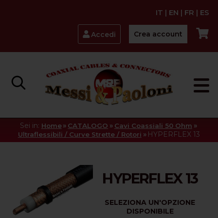
IT
|
EN
|
FR
|
ES
Crea account
Accedi
Sei in:
»
»
»
Home
CATALOGO
Cavi Coassiali 50 Ohm
»
HYPERFLEX 13
Ultraflessibili / Curve Strette / Rotori
HYPERFLEX 13
SELEZIONA UN'OPZIONE
DISPONIBILE