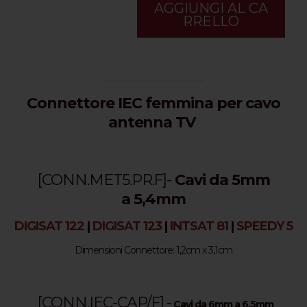
AGGIUNGI AL CA
RRELLO
...........................................................................
Connettore IEC femmina per cavo
antenna TV
[CONN.MET5.PR.F]
-
Cavi da 5mm
a 5,4mm
DIGISAT 122
|
DIGISAT 123
|
INTSAT 81
|
SPEEDY 5
Dimensioni Connettore: 1,2cm x 3,1cm
[
CONN.IEC-CAP/F
] -
Cavi da 6mm a 6,5mm