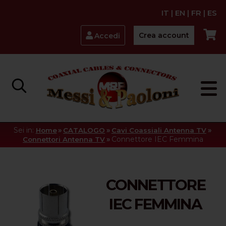
IT
|
EN
|
FR
|
ES
Crea account
Accedi
Sei in:
»
»
»
Home
CATALOGO
Cavi Coassiali Antenna TV
»
Connettore IEC Femmina
Connettori Antenna TV
CONNETTORE
IEC FEMMINA