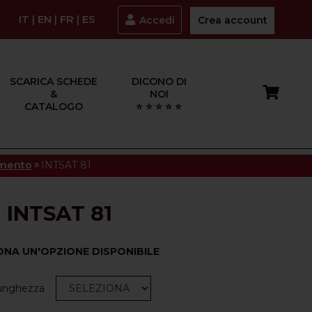
IT
|
EN
|
FR
|
ES
Accedi
Crea account
SCARICA SCHEDE
DICONO DI
&
NOI
CATALOGO
⭐ ⭐ ⭐ ⭐ ⭐
»
amento
INTSAT 81
INTSAT 81
ONA UN'OPZIONE DISPONIBILE
Lunghezza