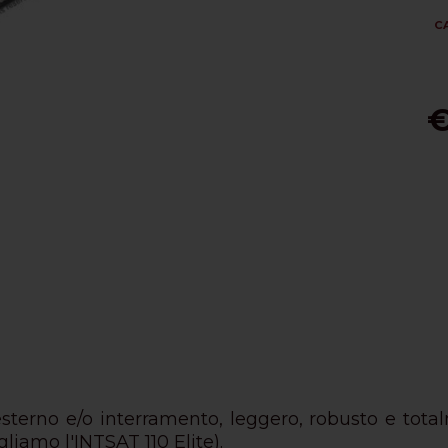
C
€
sterno e/o interramento, leggero, robusto e tot
iamo l'INTSAT 110 Elite).