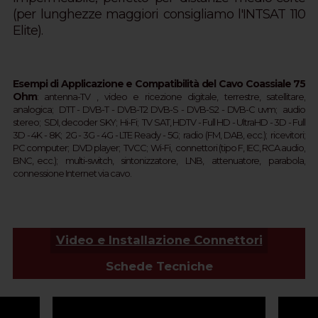
(per lunghezze maggiori consigliamo l'INTSAT 110
Elite).
Esempi di Applicazione e Compatibilità del Cavo Coassiale 75
Ohm
:
a
ntenna-TV ,
video e ricezione digitale, terrestre, satellitare,
analogica;
DTT - 
DVB-T - 
DVB-T2 
DVB-S - DVB-S2 - 
DVB-C 
uvm;  
audio
stereo; SDI, d
ecoder SKY;  
Hi-Fi; TV SAT, HDTV - Full HD -
UltraHD - 3D - Full 
3D - 4K - 8K;  2G - 3G - 4G - LTE Ready - 
5G
; 
 r
adio (FM, DAB, ecc.);  ricevitori;  
PC computer;  DVD player;  TVCC;  Wi-Fi,  connettori (tipo F, IEC, RCA audio, 
BNC, ecc.);  multi-switch,  sintonizzatore,  LNB,  attenuatore,  parabola, 
connessione Internet via cavo.
Video e Installazione Connettori
Schede Tecniche