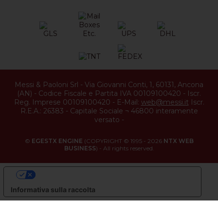
Messi & Paoloni Srl
-
Via Giovanni Conti, 1
,
60131
,
Ancona
(
AN
) -
Codice Fiscale e Partita IVA 00109100420
-
Iscr.
Reg. Imprese 00109100420
-
E-Mail:
web@messi.it
Iscr.
R.E.A.: 26383
-
Capitale Sociale ¬ 46800 interamente
versato
-
©
EGESTX ENGINE
(COPYRIGHT © 1995 - 2026
NTX WEB
BUSINESS
) - All rights reserved.
LE TUE PREFERENZE RELATIVE ALLA PRIVACY
Informativa sulla raccolta