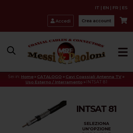
IT
|
EN
|
FR
|
ES
Crea account
Accedi
Sei in:
»
»
»
Home
CATALOGO
Cavi Coassiali Antenna TV
»
INTSAT 81
Uso Esterno / Interramento
INTSAT 81
SELEZIONA
UN'OPZIONE