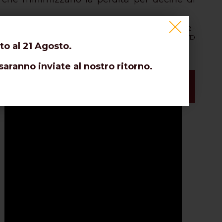
satellitare, analogica;
DTT - 
DVB-T - 
DVB-T2 
DVB-S - DVB-S2 - 
dy - 
5G
; 
 r
adio (FM, DAB, ecc.);  ricevitori;  PC computer;  DVD 
to al 21 Agosto.
nessione Internet via cavo.
saranno inviate al nostro ritorno.
che