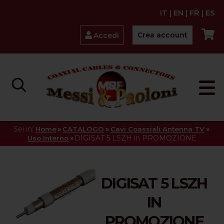
IT
|
EN
|
FR
|
ES
Crea account
Accedi
Sei in:
»
»
»
Home
CATALOGO
Cavi Coassiali Antenna TV
»
DIGISAT 5 LSZH in PROMOZIONE
Uso Interno
DIGISAT 5 LSZH
IN
PROMOZIONE