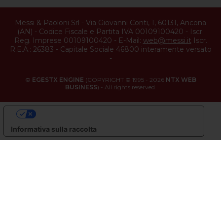
Messi & Paoloni Srl
-
Via Giovanni Conti, 1
,
60131
,
Ancona
(
AN
) -
Codice Fiscale e Partita IVA 00109100420
-
Iscr.
Reg. Imprese 00109100420
-
E-Mail:
web@messi.it
Iscr.
R.E.A.: 26383
-
Capitale Sociale 46800 interamente versato
-
©
EGESTX ENGINE
(COPYRIGHT © 1995 - 2026
NTX WEB
BUSINESS
) - All rights reserved.
LE TUE PREFERENZE RELATIVE ALLA PRIVACY
Informativa sulla raccolta