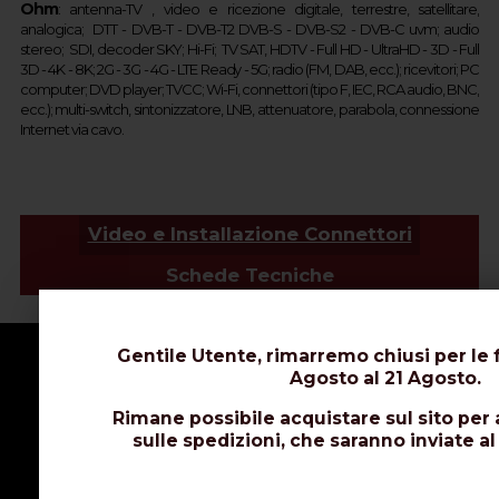
Ohm
:
a
ntenna-TV ,
video e ricezione digitale, terrestre, satellitare,
analogica;
DTT -
DVB-T -
DVB-T2
DVB-S - DVB-S2 -
DVB-C
uvm;
audio
stereo; SDI, d
ecoder SKY;
Hi-Fi; TV SAT, HDTV - Full HD -
UltraHD - 3D - Full
3D - 4K - 8K; 2G - 3G - 4G - LTE Ready -
5G
;
r
adio (FM, DAB, ecc.); ricevitori; PC
computer; DVD player; TVCC; Wi-Fi, connettori (tipo F, IEC, RCA audio, BNC,
ecc.); multi-switch, sintonizzatore, LNB, attenuatore, parabola, connessione
Internet via cavo.
Video e Installazione Connettori
Schede Tecniche
Gentile Utente, rimarremo chiusi per le f
Agosto al 21 Agosto.
Rimane possibile acquistare sul sito per 
sulle spedizioni, che saranno inviate al