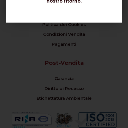
nostro ritorno.
Privacy Policy
Politica dei Cookies
Condizioni Vendita
Pagamenti
Post-Vendita
Garanzia
Diritto di Recesso
Etichettatura Ambientale