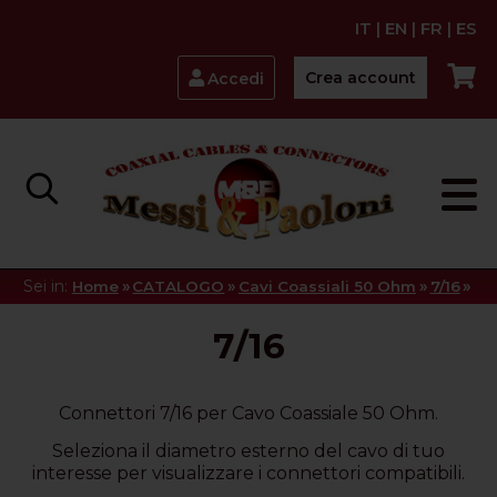
IT
|
EN
|
FR
|
ES
Crea account
Accedi
Sei in:
»
»
»
»
Home
CATALOGO
Cavi Coassiali 50 Ohm
7/16
7/16
Connettori 7/16 per Cavo Coassiale 50 Ohm.
Seleziona il diametro esterno del cavo di tuo
interesse per visualizzare i connettori compatibili.