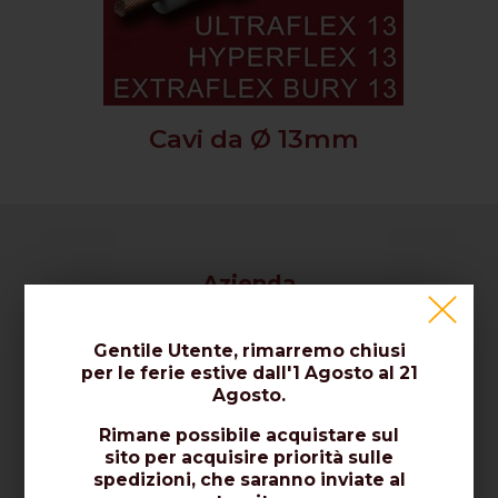
Cavi da Ø 13mm
Azienda
Chi Siamo / Contattaci
Gentile Utente, rimarremo chiusi
per le ferie estive dall'1 Agosto al 21
Certificati / Norme / Qualità
Agosto.
Dicono di Noi
Rimane possibile acquistare sul
sito per acquisire priorità sulle
spedizioni, che saranno inviate al
Vendita