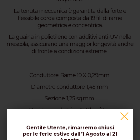
La tenuta meccanica è garantita dalla forte e
flessibile corda composta da 19 fili di rame
geometrica e concentrica.
La guaina in polietilene con additivi anti-UV nella
mescola, assicurano una maggior longevità anche
di fronte a condizioni estreme.
Conduttore: Rame 19 X 0,29mm
Diametro conduttore: 1,45 mm
Sezione: 1,25 sq.mm
Resistenza elettrica: 15 Ohm/Km
Potenza Max. applicabile = 4000W
Gentile Utente, rimarremo chiusi
Guaina: PE nero con filtro UV
per le ferie estive dall'1 Agosto al 21