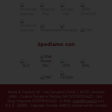
Spediamo con
Messi & Paoloni Srl
-
Via Giovanni Conti, 1
,
60131
,
Ancona
(
AN
) -
Codice Fiscale e Partita IVA 00109100420
-
Iscr.
Reg. Imprese 00109100420
-
E-Mail:
web@messi.it
Iscr.
R.E.A.: 26383
-
Capitale Sociale 46800 interamente versato
-