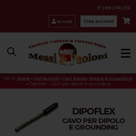
IT
|
EN
|
FR
|
ES
Crea account
Accedi
Sei in:
»
»
Home
CATALOGO
Cavi Dipolo, Rotore & Grounding
»
Dipoflex - Cavo per dipolo e grounding
DIPOFLEX
CAVO PER DIPOLO
E GROUNDING