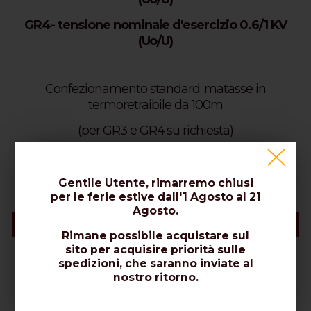
GR4- tensione nominale d'esercizio 0.6/1 KV
(Uo/U)
Confezionamento standard: matasse in
termoretraibile da 100m
(per GR3 e GR4 su richiesta)
*L'immagine del prodotto è puramente indicativa.
Gentile Utente, rimarremo chiusi
per le ferie estive dall'1 Agosto al 21
Agosto.
Schede Tecniche
Rimane possibile acquistare sul
sito per acquisire priorità sulle
spedizioni, che saranno inviate al
nostro ritorno.
Specifiche (PDF)