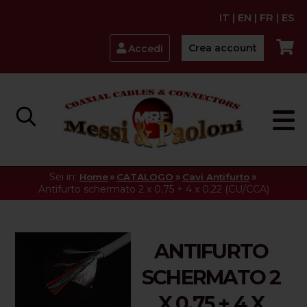
IT
|
EN
|
FR
|
ES
Crea account
Accedi
Sei in:
»
»
»
Home
CATALOGO
Cavi Antifurto
Antifurto schermato 2 x 0,75 + 4 x 0,22 (CU/CCA)
ANTIFURTO
SCHERMATO 2
X 0,75 + 4 X