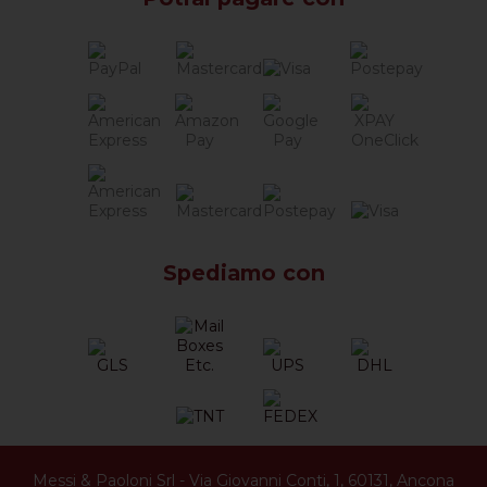
Spediamo con
Messi & Paoloni Srl
-
Via Giovanni Conti, 1
,
60131
,
Ancona