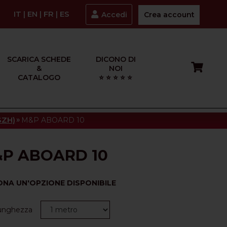
IT
|
EN
|
FR
|
ES
Accedi
Crea account
SCARICA SCHEDE
DICONO DI
&
NOI
CATALOGO
⭐ ⭐ ⭐ ⭐ ⭐
»
SZH)
M&P ABOARD 10
P ABOARD 10
ONA UN'OPZIONE DISPONIBILE
Lunghezza