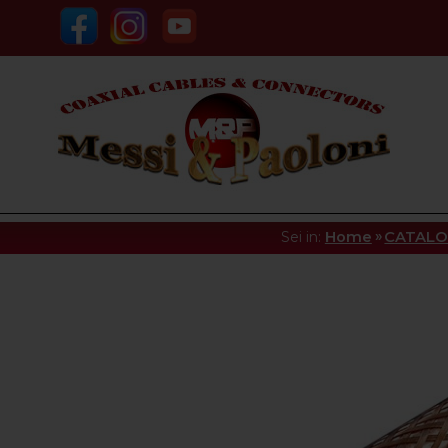
»
Sei in:
Home
CATAL