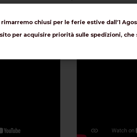
SPONIBILE SOLO SU RICHIESTA E PER RAGION
 rimarremo chiusi per le ferie estive dall'1 Agos
ito per acquisire priorità sulle spedizioni, che 
deo e Installazione Connettori
Schede Tecni