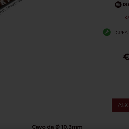
DI
C
CREA 
€
AGG
Cavo da Ø 10,3mm